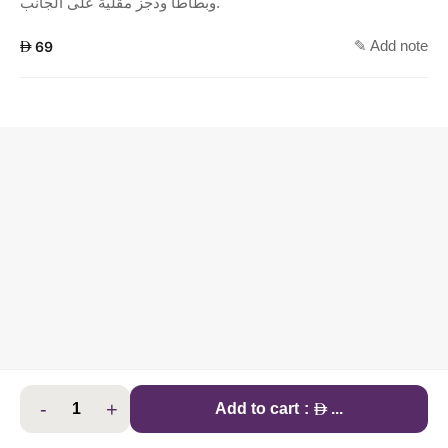
وبطاطا ودجز مقلية على الجانب.
✎ Add note
AED
69
-
+
AED
Add to cart
:
...