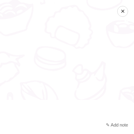
✕
✎ Add note