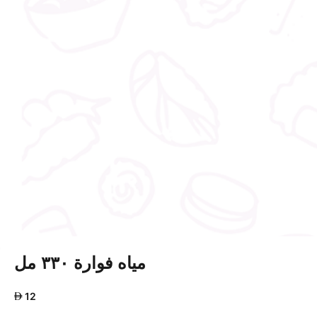
مياه فوارة ٣٣٠ مل
AED
12