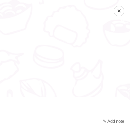
✕
✎ Add note